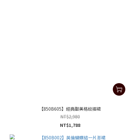
【850B605】經典甜美格紋褶裙
NT$2,980
NT$1,788