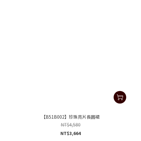
【B51B002】珍珠亮片長圓裙
NT$4,580
NT$3,664