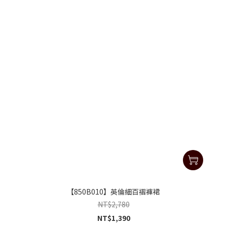
【850B010】英倫細百褶褲裙
NT$2,780
NT$1,390