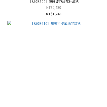
【850B622】優雅波浪緹花針織裙
NT$2,480
NT$1,240