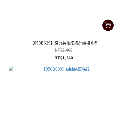
【850B629】經典英倫細褶針織裙 8折
NT$2,480
NT$1,240