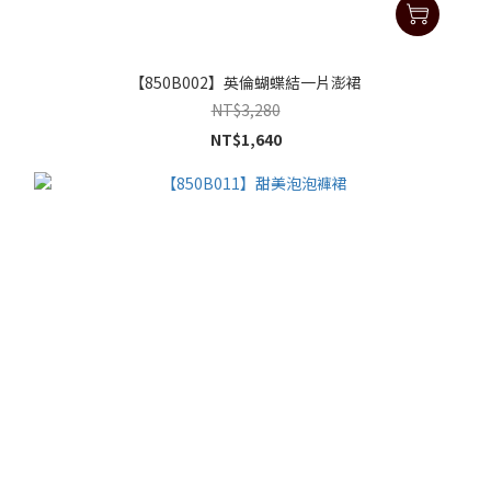
【850B002】英倫蝴蝶結一片澎裙
NT$3,280
NT$1,640