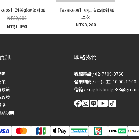
0K608】甜美蕾絲領針織
【839K609】經典海軍領針織
上衣
NT$2,980
NT$3,280
NT$1,490
資訊
聯絡我們
說明
客服電話
/ 02-7709-8768
政策
營業時間
/ (一)-(五) 10:00-17:00
貨政策
信箱
/
knightsbridge83@gmail
權政策
資格
積點規則