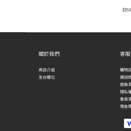
【85
關於我們
客服
商店介紹
購物
全台櫃位
運送
退換
隱私
會員
現金