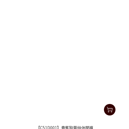
【C51D001】貴賓狗蕾絲休閒褲