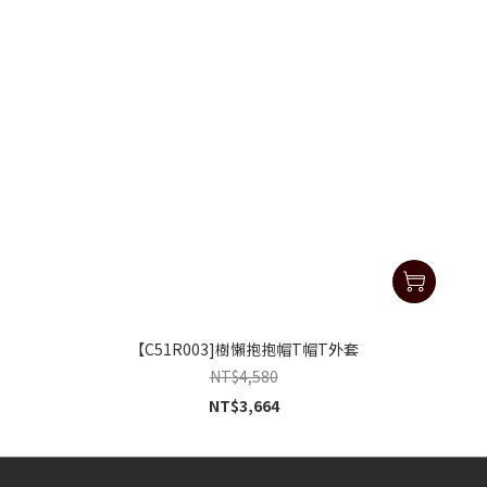
【C51R003]樹懶抱抱帽T帽T外套
NT$4,580
NT$3,664