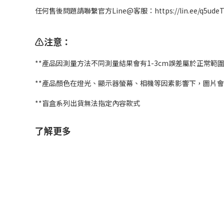
任何售後問題請聯繫官方Line@客服：https://lin.ee/q5u
⚠️注意：
**產品因測量方法不同測量結果會有1-3cm誤差屬於正常範
**產品顏色在燈光、顯示器螢幕、相機等因素影響下，圖片
**盲盒系列出貨無法指定內容款式
了解更多