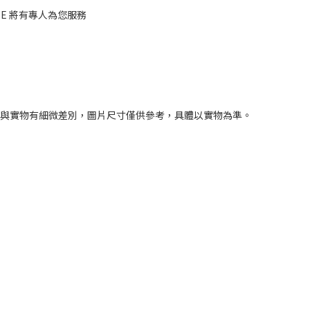
deTE 將有專人為您服務
圍
會與實物有細微差別，圖片尺寸僅供參考，具體以實物為準。