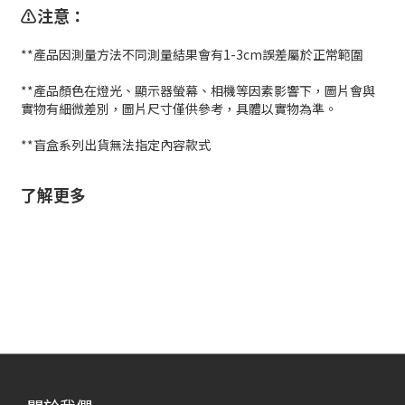
⚠️注意：
**產品因測量方法不同測量結果會有1-3cm誤差屬於正常範圍
**產品顏色在燈光、顯示器螢幕、相機等因素影響下，圖片會與
實物有細微差別，圖片尺寸僅供參考，具體以實物為準。
**盲盒系列出貨無法指定內容款式
了解更多