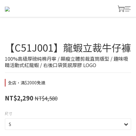
【C51J001】龍蝦立裁牛仔褲
100%高級厚磅純棉丹寧 / 顯瘦立體剪裁直筒版型 / 趣味吸
睛活動式紅龍蝦 / 右後口袋質感厚膠 LOGO
全店，滿$2000免運
NT$2,290
NT$4,580
尺寸