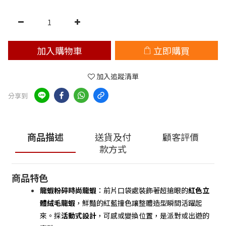
加入購物車
立即購買
加入追蹤清單
分享到
商品描述
送貨及付
顧客評價
款方式
商品特色
龍蝦粉碎時尚龍蝦
：前片口袋處裝飾著超搶眼的
紅色立
體絨毛龍蝦
，鮮豔的紅藍撞色讓整體造型瞬間活躍起
來。採
活動式設計
，可感或變換位置，是派對或出遊的