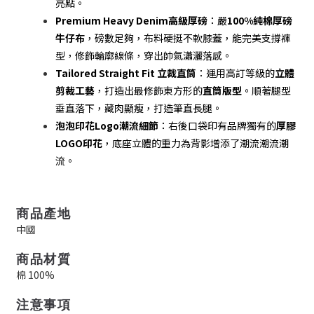
亮點。
Premium Heavy Denim高級厚磅
：嚴
100%純棉厚磅
牛仔布
，磅數足夠，布料硬挺不軟膝蓋，能完美支撐褲
型，修飾輪廓線條，穿出帥氣瀟灑落感。
Tailored Straight Fit 立裁直筒
：運用高訂等級的
立體
剪裁工藝
，打造出最修飾東方形的
直筒版型
。順著腿型
垂直落下，藏肉顯瘦，打造筆直長腿。
泡泡印花Logo潮流細節
：右後口袋印有品牌獨有的
厚膠
LOGO印花
，底座立體的重力為背影增添了潮流潮流潮
流。
商品產地
中國
商品材質
棉 100%
注意事項