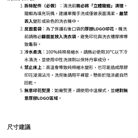
拆除配件（必做）
：清洗前
務必將「立體龍蝦」清理
。
龍蝦為填充玩偶，建議單獨手洗或僅做表面清潔，
嚴禁
丟入
變形或染色的洗衣機中。
反面套袋
：為了保護右後口袋的
厚膠LOGO印花
，機洗
前請務必
翻面並放入洗衣袋
，避免印花與洗衣槽摩擦導
致龜裂。
冷水柔洗
：100%純棉易縮水，請務必使用30°C以下冷
水清洗，並使用中性洗滌劑以保持丹寧成分。
禁止床上
：高溫會導致純棉縮水變形，也可能造成厚膠
印花浸濕沾污。洗完後請甩平褲管，懸掛於陰涼處自然
回乾。
無意印花熨燙
：如需熨燙，請使用中溫模式，並
絕對無
意厚膠LOGO區域
。
尺寸建議