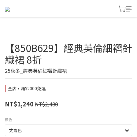
【850B629】經典英倫細褶針
織裙 8折
25秋冬_經典英倫細褶針織裙
全店，滿$2000免運
NT$1,240
NT$2,480
顏色