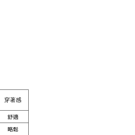
穿著感
舒適
略鬆