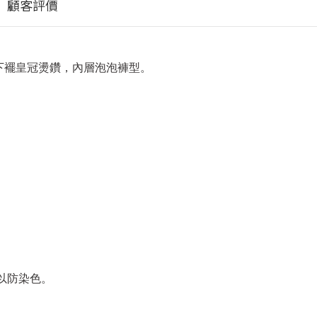
顧客評價
下襬皇冠燙鑽，內層泡泡褲型。
。
以防染色。