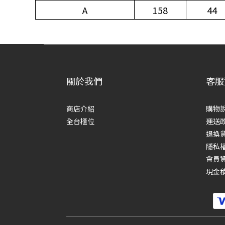
A
158
44
關於我們
客服
商店介紹
購物
全台櫃位
運送
退換
隱私
會員
現金