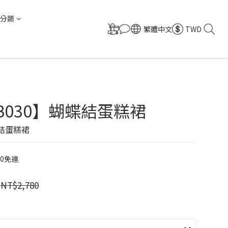
分類
繁體中文
TWD
0B030】蝴蝶結蛋糕裙
蝶結蛋糕裙
00免運
NT$2,780