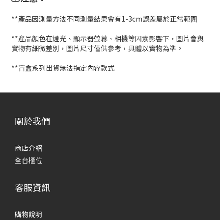
**產品因測量方法不同測量結果會有1-3cm誤差屬於正常範圍
**產品顏色在燈光、顯示器螢幕、相機等因素影響下，圖片會與
實物有細微差別，圖片尺寸僅供參考，具體以實物為準。
**盲盒系列出貨無法指定內容款式
關於我們
商店介紹
全台櫃位
客服資訊
購物說明