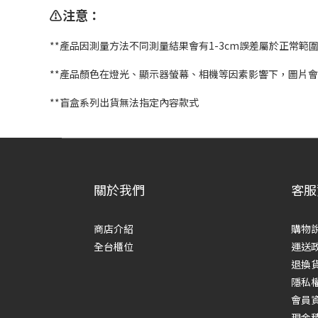
⚠️注意：
**產品因測量方法不同測量結果會有1-3cm誤差屬於正常範
**產品顏色在燈光、顯示器螢幕、相機等因素影響下，圖片
**盲盒系列出貨無法指定內容款式
關於我們
客服
商店介紹
購物
全台櫃位
運送
退換
隱私
會員
現金