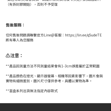
（有拆封膠開始），否則不予受理
售後服務：
任何售後問題請聯繫官方Line@客服：https://lin.ee/q5udeTE
將有專人為您服務
⚠️注意：
**產品因測量方法不同測量結果會有1-3cm誤差屬於正常範圍
**產品顏色在燈光、顯示器螢幕、相機等因素影響下，圖片會與
實物有細微差別，圖片尺寸僅供參考，具體以實物為準。
**盲盒系列出貨無法指定內容款式