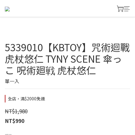
5339010【KBTOY】咒術迴戰
虎杖悠仁 TYNY SCENE 傘っ
こ 呪術廻戦 虎杖悠仁
單一入
全店，滿$2000免運
NT$1,980
NT$990