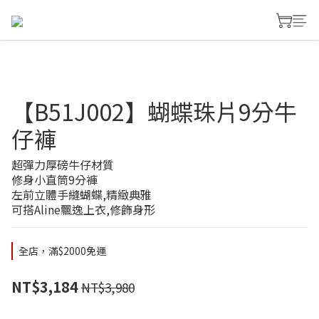
【B51J002】蝴蝶珠片9分牛
仔褲
超彈力厚磅牛仔材質
修身小直筒9分褲
左前立體手縫蝴蝶,精緻典雅
可搭Aline飄逸上衣,修飾身形
全店，滿$2000免運
NT$3,184
NT$3,980