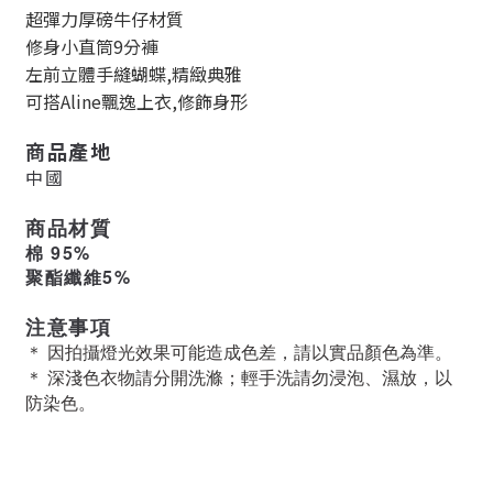
超彈力厚磅牛仔材質
修身小直筒9分褲
左前立體手縫蝴蝶,精緻典雅
可搭Aline飄逸上衣,修飾身形
商品產地
中國
商品材質
棉 95%
聚酯纖維5%
注意
事項
＊ 因拍攝燈光效果可能造成色差，請以實品顏色為準。
＊ 深淺色衣物請分開洗滌；輕手洗請勿浸泡、濕放，以
防染色。