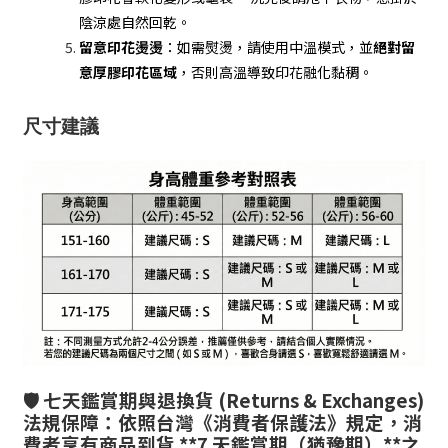
陰涼處自然回乾。
留意印花燙燙
：如需熨燙，請使用中溫模式，並
絕對留
意厚膠印花區域
，否則高溫導致印花融化黏稠。
尺寸建議
🛡️ 七天鑑賞期與退換貨 (Returns & Exchanges)
法規保障：依照台灣《消費者保護法》規定，消
費者享有商品到貨 **7 天鑑賞期（猶豫期）**之