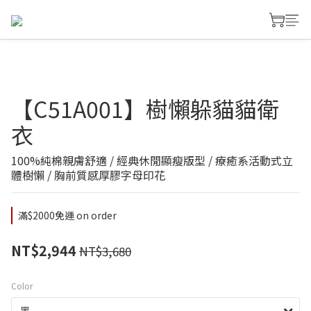
【C51A001】樹懶躲貓貓衛
衣
100%純棉親膚舒適 / 經典休閒顯瘦版型 / 療癒系活動式立
體樹懶 / 胸前質感厚膠字母印花
滿$2000免運 on order
NT$2,944
NT$3,680
Color