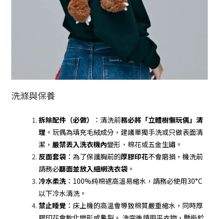
洗滌與保養
拆除配件（必做）
：清洗前
務必將「立體樹懶玩偶」清
理
。玩偶為填充毛絨成分，建議單獨手洗或只做表面清
潔，
嚴禁丟入洗衣機內
變形、棉花或五金生鏽。
反面套袋
：為了保護胸前的
厚膠印花
不會磨損，機洗前
請務必
翻面並放入細網洗衣袋
。
冷水柔洗
：100%純棉遇高溫易縮水，請務必使用30°C
以下冷水清洗。
禁止睡覺
：床上機的高溫會導致棉質嚴重縮水，同時厚
膠印花會軟化變形或龜裂。 洗完後請甩平衣物，懸掛於