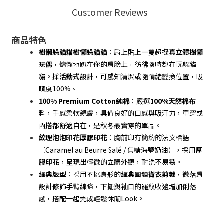
Customer Reviews
商品特色
樹懶躲貓貓樹懶躲貓貓
：肩上貼上一隻超擬真
立體樹懶
玩偶
，慵懶地趴在你的肩膀上，彷彿隨時都在玩躲貓
貓。採
活動式設計
，可感知清潔或隨情緒變換位置，吸
睛度100%。
100% Premium Cotton純棉
：嚴選
100%天然棉布
料，手感柔軟親膚，具備良好的口感與吸汗力，單穿或
內搭都舒適自在，是秋冬最實穿的單品。
紋理泡泡印花厚膠印花
：胸前印有簡約的法文標語
（Caramel au Beurre Salé / 焦糖海鹽奶油），採用
厚
膠印花
，呈現出輕微的立體外觀，耐洗不易裂。
經典版型
：採用不挑身形的
經典圓領衛衣剪裁
，微落肩
設計修飾手臂線條，下擺與袖口的羅紋收邊增加俐落
感，搭配一起完成輕鬆休閒Look。