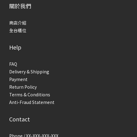
關於我們
商店介紹
全台櫃位
Help
FAQ
Delivery & Shipping
Payment
Return Policy
Terms & Conditions
Anti-Fraud Statement
Contact
Phone / XX-XXX-XXX-XXX