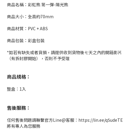
商品名稱：彩虹熊 第一彈-陽光熊
商品大小：全高約70mm
商品材質：PVC + ABS
商品包裝：彩盒包裝
*如若有缺失或者貨損，請提供收到貨物後七天之內的開箱影片
（有拆封膠開始），否則不予受理
商品規格：
整盒：1入
售後服務：
任何售後問題請聯繫官方Line@客服：https://lin.ee/q5udeTE
將有專人為您服務