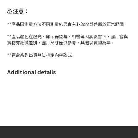
⚠️注意：
**產品因測量方法不同測量結果會有1-3cm誤差屬於正常範圍
**產品顏色在燈光、顯示器螢幕、相機等因素影響下，圖片會與
實物有細微差別，圖片尺寸僅供參考，具體以實物為準。
**盲盒系列出貨無法指定內容款式
Additional details