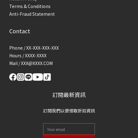
Terms & Conditions
Anti-Fraud Statement
Contact
Phone / XX-XXX-XXX-XXX
Hours / XXXX-XXXX
Mail / XXX@XXXX.COM
訂閱最新資訊
訂閱我們以便領取折扣資訊