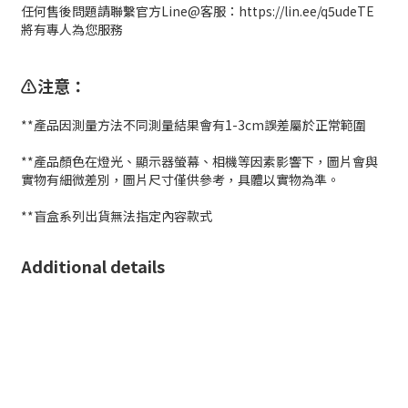
任何售後問題請聯繫官方Line@客服：https://lin.ee/q5udeTE
將有專人為您服務
⚠️注意：
**產品因測量方法不同測量結果會有1-3cm誤差屬於正常範圍
**產品顏色在燈光、顯示器螢幕、相機等因素影響下，圖片會與
實物有細微差別，圖片尺寸僅供參考，具體以實物為準。
**盲盒系列出貨無法指定內容款式
Additional details