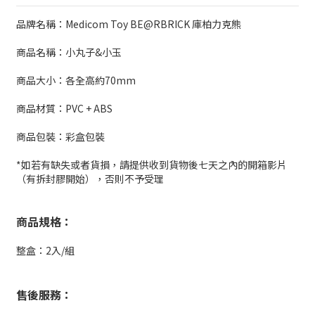
品牌名稱：Medicom Toy BE@RBRICK 庫柏力克熊
商品名稱：小丸子&小玉
商品大小：各全高約70mm
商品材質：PVC + ABS
商品包裝：彩盒包裝
*如若有缺失或者貨損，請提供收到貨物後七天之內的開箱影片
（有拆封膠開始），否則不予受理
商品規格：
整盒：2入/組
售後服務：