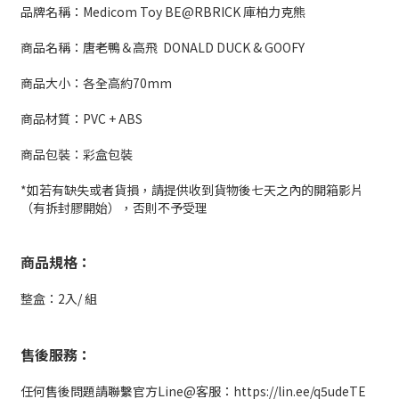
品牌名稱：Medicom Toy BE@RBRICK 庫柏力克熊
商品名稱：唐老鴨＆高飛 DONALD DUCK & GOOFY
商品大小：各全高約70mm
商品材質：PVC + ABS
商品包裝：彩盒包裝
*如若有缺失或者貨損，請提供收到貨物後七天之內的開箱影片
（有拆封膠開始），否則不予受理
商品規格：
整盒：2入/ 組
售後服務：
任何售後問題請聯繫官方Line@客服：https://lin.ee/q5udeTE