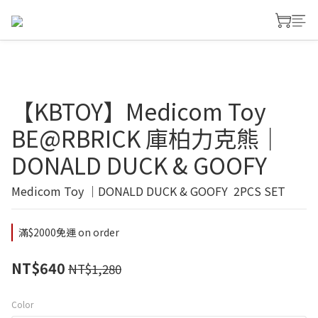
【KBTOY】Medicom Toy
BE@RBRICK 庫柏力克熊｜
DONALD DUCK & GOOFY
Medicom Toy ｜DONALD DUCK & GOOFY  2PCS SET
滿$2000免運 on order
NT$640
NT$1,280
Color