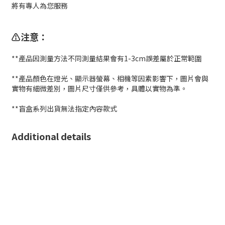
將有專人為您服務
⚠️注意：
**產品因測量方法不同測量結果會有1-3cm誤差屬於正常範圍
**產品顏色在燈光、顯示器螢幕、相機等因素影響下，圖片會與
實物有細微差別，圖片尺寸僅供參考，具體以實物為準。
**盲盒系列出貨無法指定內容款式
Additional details