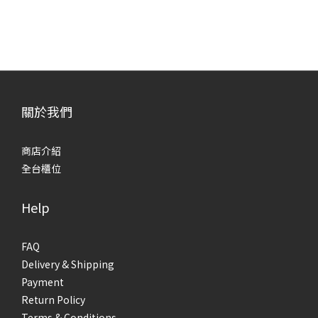
關於我們
商店介紹
全台櫃位
Help
FAQ
Delivery & Shipping
Payment
Return Policy
Terms & Conditions