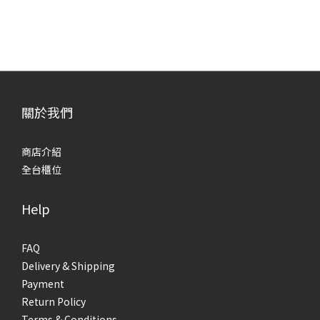
關於我們
商店介紹
全台櫃位
Help
FAQ
Delivery & Shipping
Payment
Return Policy
Terms & Conditions