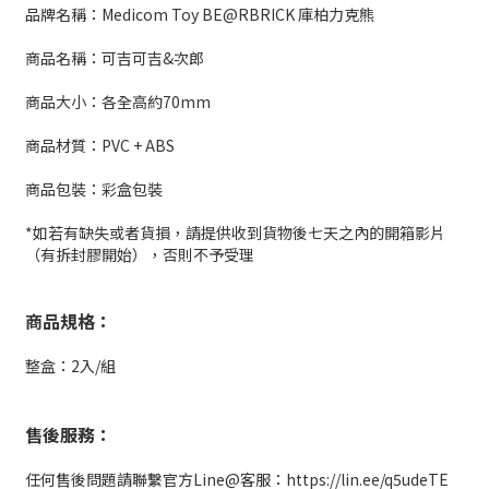
品牌名稱：Medicom Toy BE@RBRICK 庫柏力克熊
商品名稱：可吉可吉&次郎
商品大小：各全高約70mm
商品材質：PVC + ABS
商品包裝：彩盒包裝
*如若有缺失或者貨損，請提供收到貨物後七天之內的開箱影片
（有拆封膠開始），否則不予受理
商品規格：
整盒：2入/組
售後服務：
任何售後問題請聯繫官方Line@客服：https://lin.ee/q5udeTE