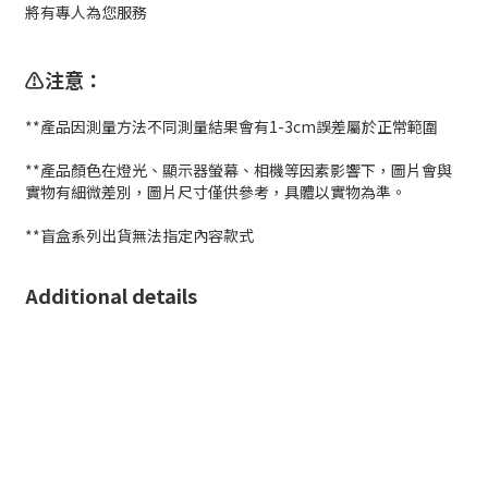
將有專人為您服務
⚠️注意：
**產品因測量方法不同測量結果會有1-3cm誤差屬於正常範圍
**產品顏色在燈光、顯示器螢幕、相機等因素影響下，圖片會與
實物有細微差別，圖片尺寸僅供參考，具體以實物為準。
**盲盒系列出貨無法指定內容款式
Additional details