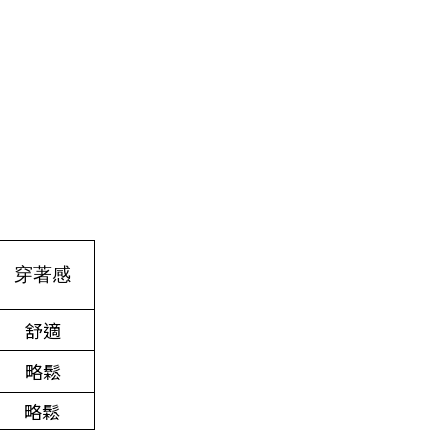
穿著感
舒適
略鬆
略鬆