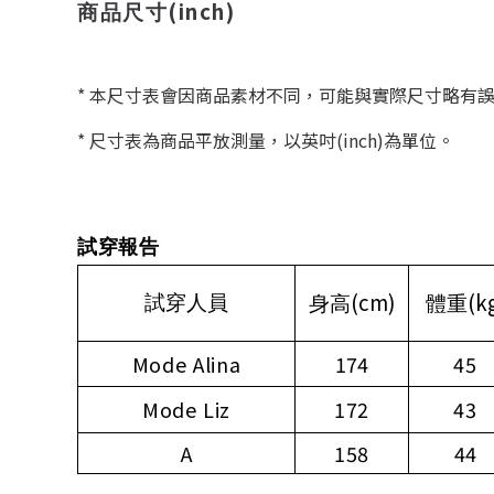
(inch)
商品尺寸
* 本尺寸表會因商品素材不同，可能與實際尺寸略有
* 尺寸表為商品平放測量，以英吋(inch)為單位。
試穿報告
(cm)
(k
試穿人員
身高
體重
Mode Alina
174
45
Mode Liz
172
43
A
158
44