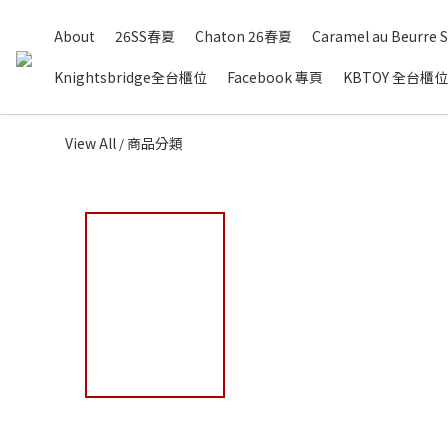
About
26SS春夏
Chaton 26春夏
Caramel au Beurre S
Knightsbridge全台櫃位
Facebook 專頁
KBTOY 全台櫃位
View All
商品分類
/