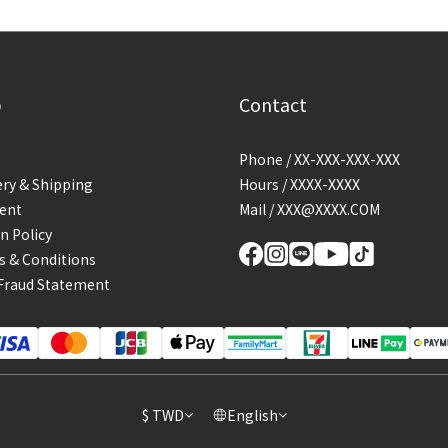
p
Contact
Phone / XX-XXX-XXX-XXX
ery & Shipping
Hours / XXXX-XXXX
ent
Mail / XXX@XXXX.COM
n Policy
 & Conditions
Fraud Statement
$
TWD
English