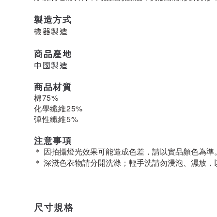
製造方式
機器製造
商品產地
中國製造
商品材質
棉75%
化學纖維25%
彈性纖維5%
注意事項
＊ 因拍攝燈光效果可能造成色差，請以實品顏色為準
＊ 深淺色衣物請分開洗滌；輕手洗請勿浸泡、濕放，
尺寸規格