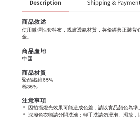
Description
Shipping & Paymen
商品敘述
使用微彈性套料布，親膚透氣材質，英倫經典正裝背心
金。
商品產地
中國
商品材質
聚酯纖維65%
棉35%
注意事項
＊ 因拍攝燈光效果可能造成色差，請以實品顏色為準
＊ 深淺色衣物請分開洗滌；輕手洗請勿浸泡、濕放，