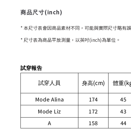
(inch)
商品尺寸
* 本尺寸表會因商品素材不同，可能與實際尺寸略有
* 尺寸表為商品平放測量，以英吋(inch)為單位。
試穿報告
(cm)
(k
試穿人員
身高
體重
Mode Alina
174
45
Mode Liz
172
43
A
158
44