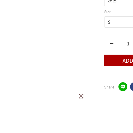
Size
ADD
Share