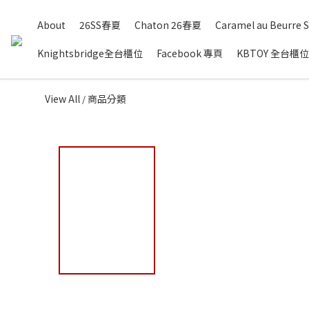
About
26SS春夏
Chaton 26春夏
Caramel au Beurre S
Knightsbridge全台櫃位
Facebook 專頁
KBTOY 全台櫃位
View All
商品分類
/