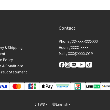
p
Contact
Phone / XX-XXX-XXX-XXX
ery & Shipping
Hours / XXXX-XXXX
ent
Mail / XXX@XXXX.COM
n Policy
 & Conditions
Fraud Statement
$
TWD
English