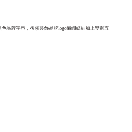
品牌字串，後領裝飾品牌logo織蝴蝶結加上雙獅五