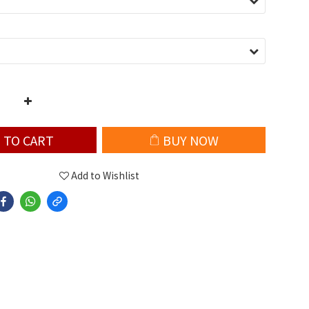
 TO CART
BUY NOW
Add to Wishlist