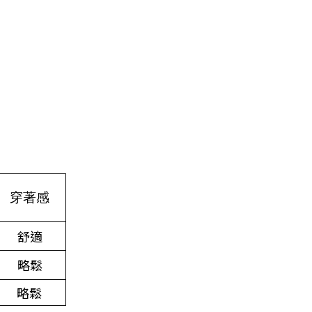
穿著感
舒適
略鬆
略鬆