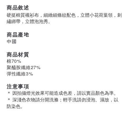
商品敘述
硬挺棉質襯衫布，細緻細條紋配色，立體小花荷葉領，刺
繡綁帶，立體泡泡秀。
商品產地
中國
商品材質
棉70%
聚醯胺纖維27%
彈性纖維3%
注意事項
＊ 因拍攝燈光效果可能造成色差，請以實品顏色為準。
＊ 深淺色衣物請分開洗滌；輕手洗請勿浸泡、濕放，以
防染色。