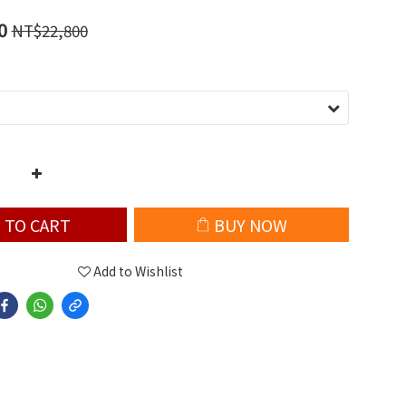
0
NT$22,800
 TO CART
BUY NOW
Add to Wishlist