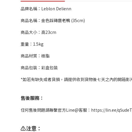
品牌名稱：Leblon Delienn
商品名稱：金色踩磚唐老鴨 (35cm)
商品大小：高23cm
重量：1.5kg
商品材質：樹脂
商品包裝：彩盒包裝
*如若有缺失或者貨損，請提供收到貨物後七天之內的開箱影
售後服務：
任何售後問題請聯繫官方Line@客服：https://lin.ee/q5u
⚠️注意：