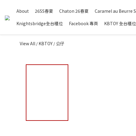
About
26SS春夏
Chaton 26春夏
Caramel au Beurre S
Knightsbridge全台櫃位
Facebook 專頁
KBTOY 全台櫃位
View All
KBTOY
公仔
/
/