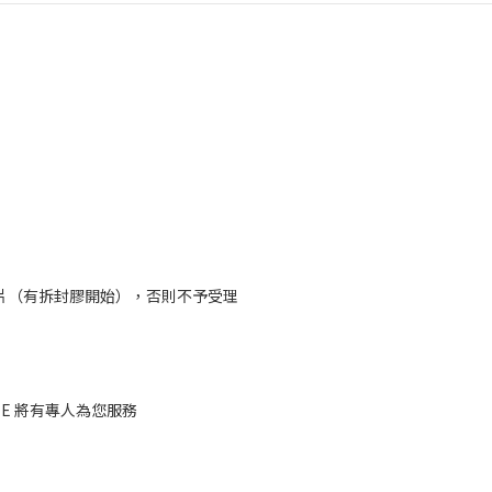
片（有拆封膠開始），否則不予受理
deTE 將有專人為您服務