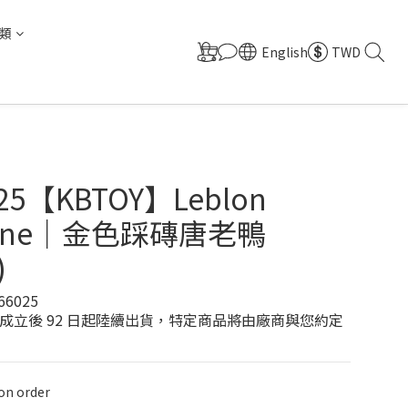
類
English
TWD
25【KBTOY】Leblon
enne｜金色踩磚唐老鴨
)
66025
成立後 92 日起陸續出貨，特定商品將由廠商與您約定
n order