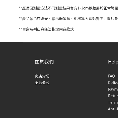
**產品因測量方法不同測量結果會有1-3cm誤差屬於正常範
**產品顏色在燈光、顯示器螢幕、相機等因素影響下，圖片
**盲盒系列出貨無法指定內容款式
關於我們
Hel
商店介紹
FAQ
全台櫃位
Deliv
Paym
Retur
Terms
Anti-