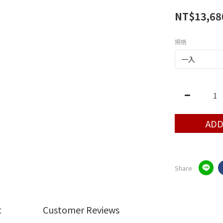
NT$13,68
規格
ADD
Share
t
Customer Reviews