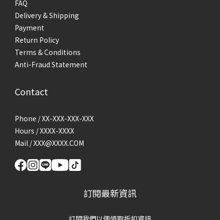
FAQ
Delivery & Shipping
Payment
Return Policy
Terms & Conditions
Anti-Fraud Statement
Contact
Phone / XX-XXX-XXX-XXX
Hours / XXXX-XXXX
Mail / XXX@XXXX.COM
訂閱最新資訊
訂閱我們以便領取折扣資訊