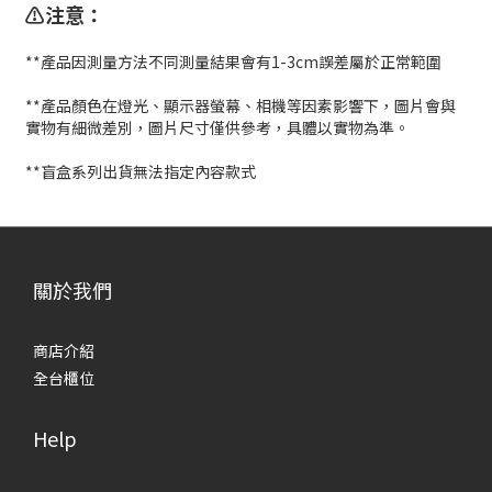
⚠️注意：
**產品因測量方法不同測量結果會有1-3cm誤差屬於正常範圍
**產品顏色在燈光、顯示器螢幕、相機等因素影響下，圖片會與
實物有細微差別，圖片尺寸僅供參考，具體以實物為準。
**盲盒系列出貨無法指定內容款式
關於我們
商店介紹
全台櫃位
Help