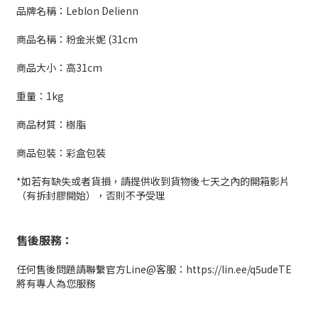
品牌名稱：Leblon Delienn
商品名稱：粉金米妮 (31cm
商品大小：高31cm
重量：1kg
商品材質：樹脂
商品包裝：彩盒包裝
*如若有缺失或者貨損，請提供收到貨物後七天之內的開箱影片
（有拆封膠開始），否則不予受理
售後服務：
任何售後問題請聯繫官方Line@客服：https://lin.ee/q5udeTE
將有專人為您服務