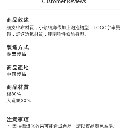
Customer Reviews
商品敘述
細支綿布材質，小領結綁帶加上泡泡裙型，LOGO字串燙
鑽，舒適透氣材質，腰圍彈性修飾身型。
製造方式
機器製造
商品產地
中國製造
商品材質
棉80%
人造絲20%
注意事項
＊ 因拍攝燈光效果可能造成色差，請以實品顏色為準。