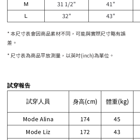
31 1/2"
41"
M
32"
43"
L
* 本尺寸表會因商品素材不同，可能與實際尺寸略有誤
差。
* 尺寸表為商品平放測量，以英吋(inch)為單位。
試穿報告
(cm)
(kg)
試穿人員
身高
體重
Mode Alina
174
45
Mode Liz
172
43