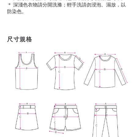
＊ 深淺色衣物請分開洗滌；輕手洗請勿浸泡、濕放，以
防染色。
尺寸規格