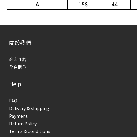
A
158
44
關於我們
商店介紹
全台櫃位
Help
FAQ
Delivery & Shipping
Payment
Return Policy
Terms & Conditions