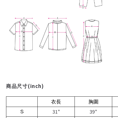
(inch)
商品尺寸
衣長
胸圍
31"
39"
S