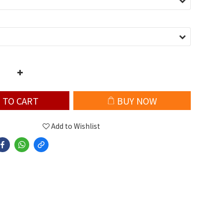
 TO CART
BUY NOW
Add to Wishlist