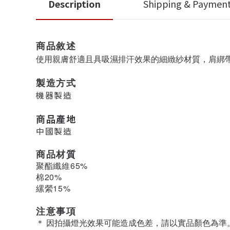
Description
Shipping & Paymen
商品敘述
使用
親膚舒適且
具吸濕排汗效果的
細緻紗材質
，肩綁
製造方式
機器製造
商品產地
中國製造
商品材質
聚酯纖維65%
棉20%
縲縈15%
注意事項
＊ 因拍攝燈光效果可能造成色差，請以實品顏色為準