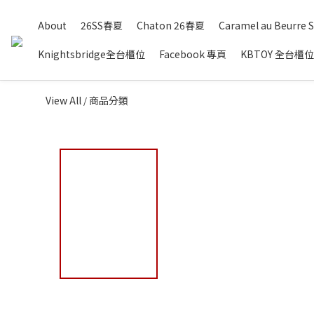
About
26SS春夏
Chaton 26春夏
Caramel au Beurre S
Knightsbridge全台櫃位
Facebook 專頁
KBTOY 全台櫃位
View All
商品分類
/