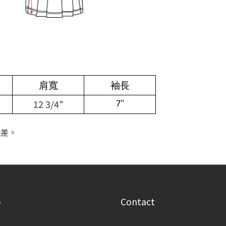
肩寬
袖長
12 3/4"
7"
誤差。
p
Contact