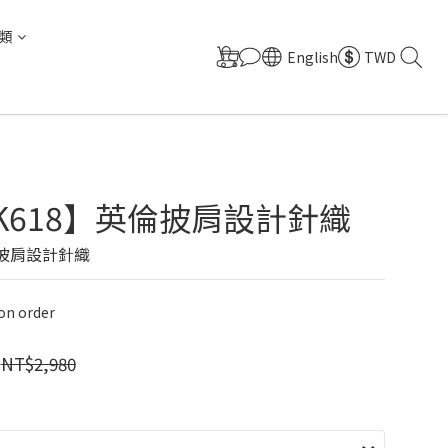
類
English
TWD
0K618】英倫披肩設計針織
倫披肩設計針織
n order
NT$2,980