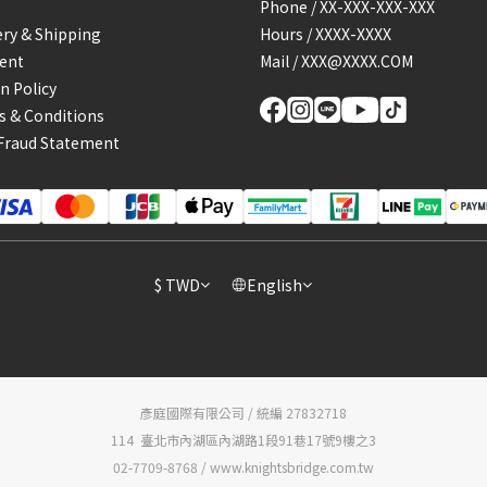
Phone / XX-XXX-XXX-XXX
ery & Shipping
Hours / XXXX-XXXX
ent
Mail / XXX@XXXX.COM
n Policy
 & Conditions
Fraud Statement
$
TWD
English
彥庭國際有限公司 / 統編 27832718
114 臺北市內湖區內湖路1段91巷17號9樓之3
02-7709-8768 / www.knightsbridge.com.tw