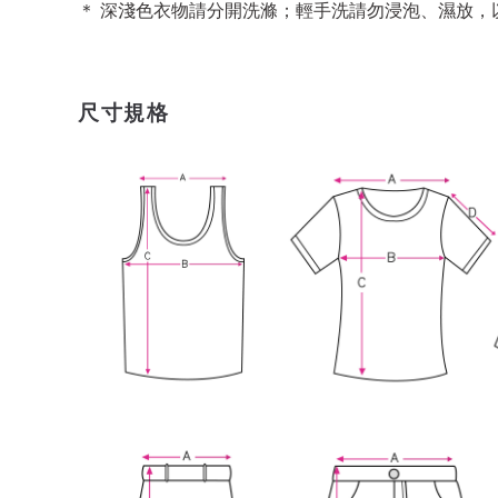
＊ 深淺色衣物請分開洗滌；輕手洗請勿浸泡、濕放，
尺寸規格