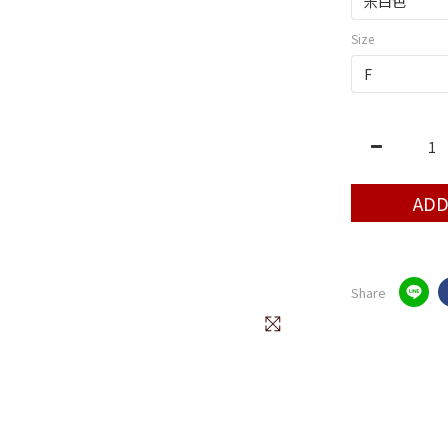
Size
ADD
Share