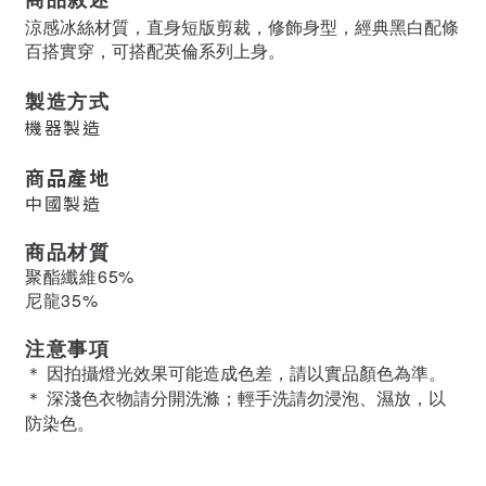
涼感冰絲材質，直身短版剪裁，修飾身型，經典黑白配條
百搭實穿，可搭配英倫系列上身。
製造方式
機器製造
商品產地
中國製造
商品材質
聚酯纖維65%
尼龍35%
注意事項
＊ 因拍攝燈光效果可能造成色差，請以實品顏色為準。
＊ 深淺色衣物請分開洗滌；輕手洗請勿浸泡、濕放，以
防染色。