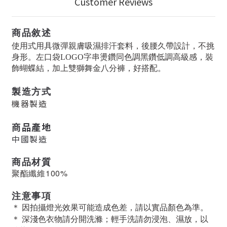
Customer Reviews
商品敘述
使用式用具微彈親膚吸濕排汗套料，後腰久帶設計，不挑
身形。左口袋LOGO字串燙鑽同色調黑鑽低調高級感，裝
飾蝴蝶結，加上雙獅舞金八分褲，好搭配。
製造方式
機器製造
商品產地
中國製造
商品材質
聚酯纖維100%
注意事項
＊ 因拍攝燈光效果可能造成色差，請以實品顏色為準。
＊ 深淺色衣物請分開洗滌；輕手洗請勿浸泡、濕放，以