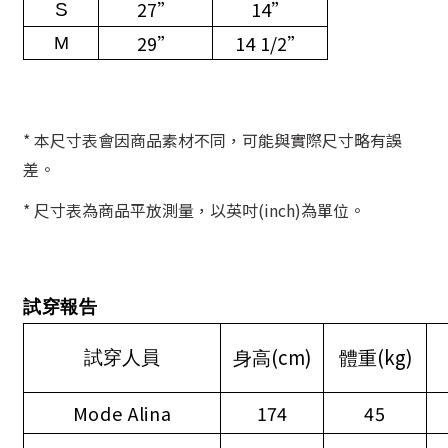
27”
14”
S
29”
14 1/2”
M
* 本尺寸表會因商品素材不同，可能與實際尺寸略有誤
差。
* 尺寸表為商品平放測量，以英吋(inch)為單位。
試穿報告
(cm)
(kg)
試穿人員
身高
體重
Mode Alina
174
45