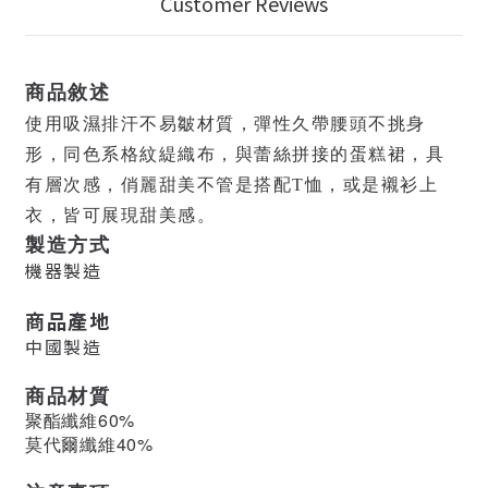
Customer Reviews
商品敘述
使用吸濕排汗不易皺材質，彈性久帶腰頭不挑身
形，同色系格紋緹織布，與蕾絲拼接的蛋糕裙，具
有層次感，俏麗甜美不管是搭配T恤，或是襯衫上
衣，皆可展現甜美感。
製造方式
機器製造
商品產地
中國製造
商品材質
聚酯纖維60%
莫代爾纖維40%