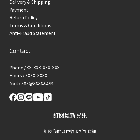
Delivery & Shipping
Payment
Return Policy
Terms & Conditions
Anti-Fraud Statement
Contact
Phone / XX-XXX-XXX-XXX
Hours / XXXX-XXXX
Mail / XXX@XXXX.COM
訂閱最新資訊
訂閱我們以便領取折扣資訊