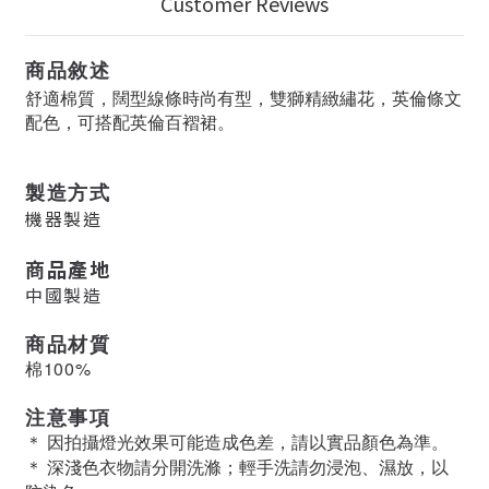
Customer Reviews
商品敘述
舒適棉質，闊型線條時尚有型，雙獅精緻繡花，英倫條文
配色，可搭配英倫百褶裙。
製造方式
機器製造
商品產地
中國製造
商品材質
棉100%
注意事項
＊ 因拍攝燈光效果可能造成色差，請以實品顏色為準。
＊ 深淺色衣物請分開洗滌；輕手洗請勿浸泡、濕放，以