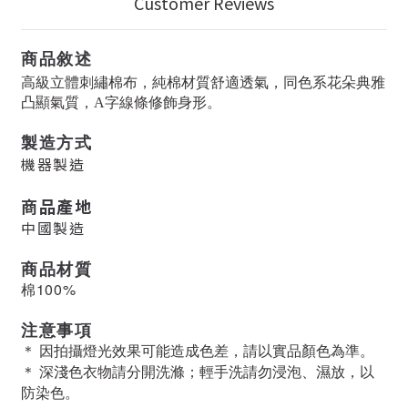
Customer Reviews
商品敘述
高級立體刺繡棉布，純棉材質舒適透氣，同色系花朵典雅
凸顯氣質，A字線條修飾身形。
製造方式
機器製造
商品產地
中國製造
商品材質
棉100%
注意事項
＊ 因拍攝燈光效果可能造成色差，請以實品顏色為準。
＊ 深淺色衣物請分開洗滌；輕手洗請勿浸泡、濕放，以
防染色。