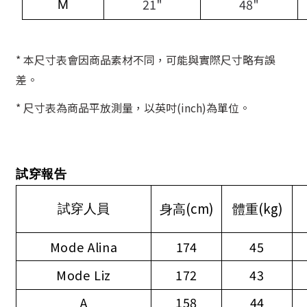
21"
48"
M
* 本尺寸表會因商品素材不同，可能與實際尺寸略有誤
差。
* 尺寸表為商品平放測量，以英吋(inch)為單位。
試穿報告
(cm)
(kg)
試穿人員
身高
體重
Mode Alina
174
45
Mode Liz
172
43
A
158
44