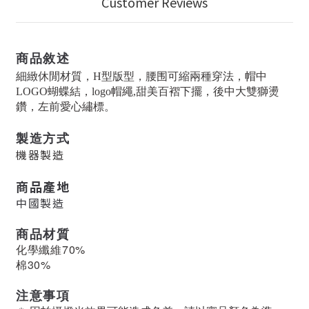
Customer Reviews
商品敘述
細緻休閒材質，H型版型，
腰围可縮兩種穿法，帽中
LOGO蝴蝶結，logo帽繩,
甜美百褶下擺，後中大雙
獅燙
鑽，左前愛心繡標。
製造方式
機器製造
商品產地
中國製造
商品材質
化學纖維70%
棉30%
注意事項