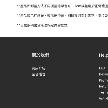
**產品因測量方法不同測量結果會有1-3cm誤差屬於正常範
**產品顏色在燈光、顯示器螢幕、相機等因素影響下，圖片
**盲盒系列出貨無法指定內容款式
關於我們
Hel
商店介紹
FAQ
全台櫃位
Deliv
Paym
Retur
Terms
Anti-