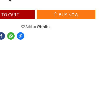
 TO CART
BUY NOW
Add to Wishlist