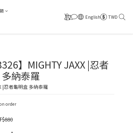
類
English
TWD
326】MIGHTY JAXX |忍者
 多納泰羅
AXX |忍者龜明盒 多納泰羅
n order
T$880