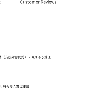
t
Customer Reviews
片（有拆封膠開始），否則不予受理
deTE 將有專人為您服務