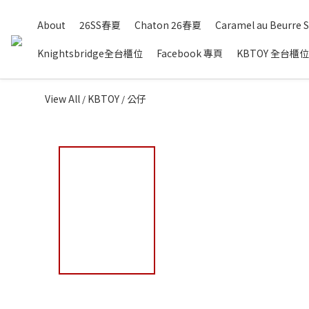
About
26SS春夏
Chaton 26春夏
Caramel au Beurre S
Knightsbridge全台櫃位
Facebook 專頁
KBTOY 全台櫃位
View All
KBTOY
公仔
/
/