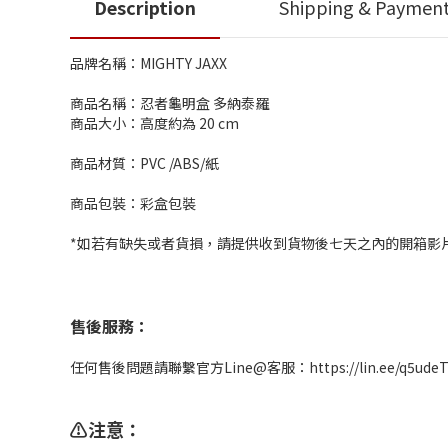
Description
Shipping & Paymen
品牌名稱：MIGHTY JAXX
商品名稱：忍者龜明盒 多納泰羅
商品大小：高度約為 20 cm
商品材質：PVC /ABS/紙
商品包裝：彩盒包裝
*如若有缺失或者貨損，請提供收到貨物後七天之內的開箱影
售後服務：
任何售後問題請聯繫官方Line@客服：https://lin.ee/q5u
⚠️注意：