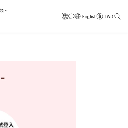
類
English
TWD