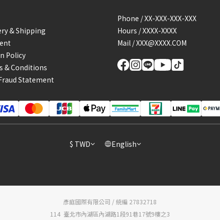
Phone / XX-XXX-XXX-XXX
ery & Shipping
Hours / XXXX-XXXX
ent
Mail / XXX@XXXX.COM
n Policy
 & Conditions
Fraud Statement
$
TWD
English
彥庭國際有限公司 / 統編 27832718
114 臺北市內湖區內湖路1段91巷17號9樓之3