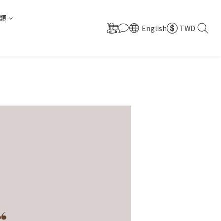
類
English
TWD