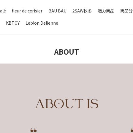
alé
fleur de cerisier
BAU BAU
25AW秋冬
魅力商品
商品分
KBTOY
Leblon Delienne
ABOUT