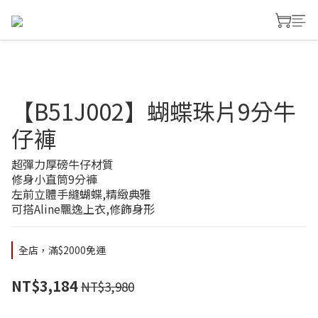
【B51J002】蝴蝶珠片9分牛
仔褲
超彈力厚磅牛仔材質
修身小直筒9分褲
左前立體手縫蝴蝶,精緻典雅
可搭Aline飄逸上衣,修飾身形
全店，滿$2000免運
NT$3,184
NT$3,980