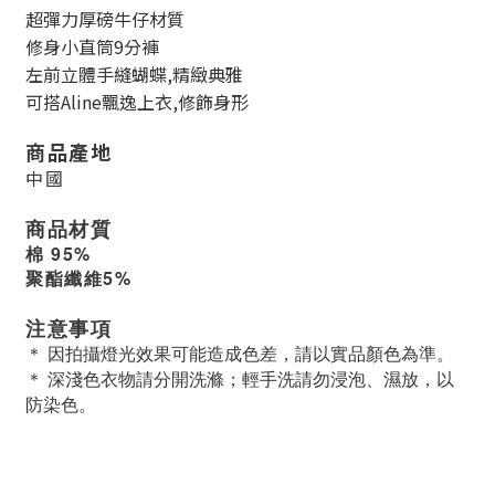
超彈力厚磅牛仔材質
修身小直筒9分褲
左前立體手縫蝴蝶,精緻典雅
可搭Aline飄逸上衣,修飾身形
商品產地
中國
商品材質
棉 95%
聚酯纖維5%
注意
事項
＊ 因拍攝燈光效果可能造成色差，請以實品顏色為準。
＊ 深淺色衣物請分開洗滌；輕手洗請勿浸泡、濕放，以
防染色。