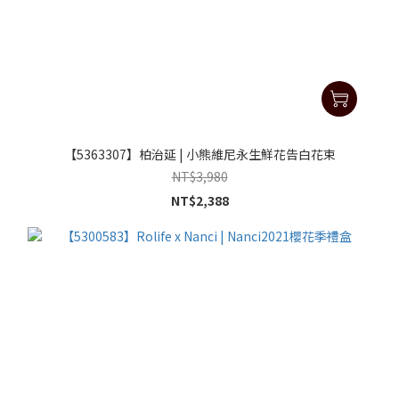
【5363307】柏治延 | 小熊維尼永生鮮花告白花束
NT$3,980
NT$2,388