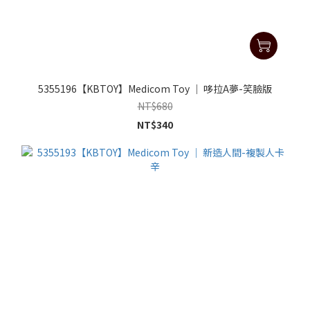
5355196【KBTOY】Medicom Toy ｜ 哆拉A夢-笑臉版
NT$680
NT$340