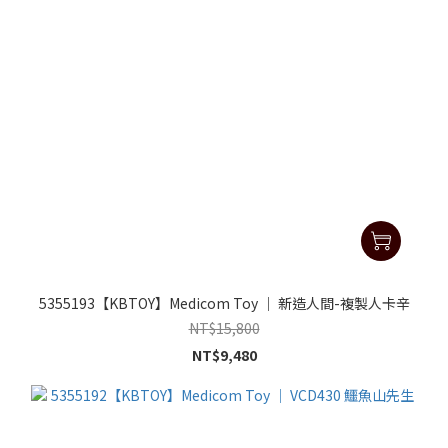
5355193【KBTOY】Medicom Toy ｜ 新造人間-複製人卡辛
NT$15,800
NT$9,480