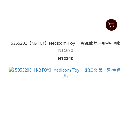
5355201【KBTOY】Medicom Toy ｜ 彩虹熊 第一彈-希望熊
NT$680
NT$340