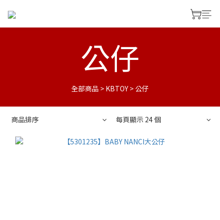
公仔
全部商品
>
KBTOY
>
公仔
商品排序
每頁顯示 24 個