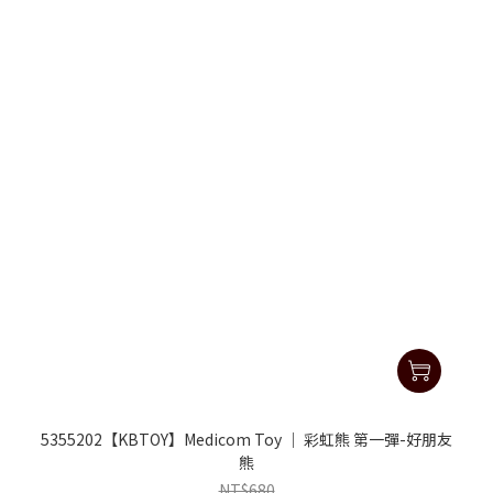
5355202【KBTOY】Medicom Toy ｜ 彩虹熊 第一彈-好朋友
熊
NT$680