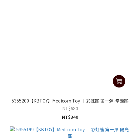
5355200【KBTOY】Medicom Toy ｜ 彩虹熊 第一彈-幸運熊
NT$680
NT$340