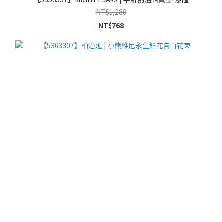
NT$1,280
NT$768