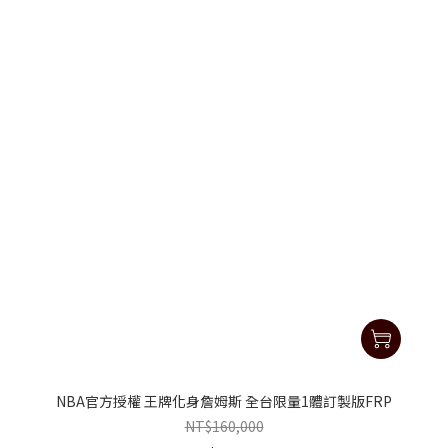
NBA官方授權 王牌化身詹姆斯 全台限量1體訂製版FRP
NT$160,000