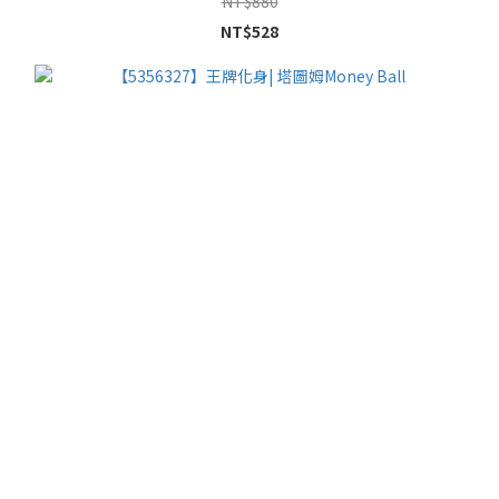
NT$880
NT$528