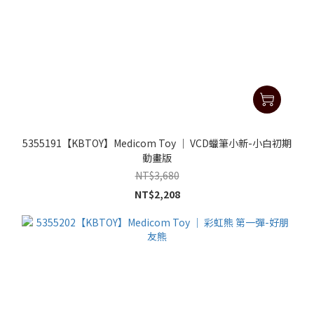
5355191【KBTOY】Medicom Toy ｜ VCD蠟筆小新-小白初期
動畫版
NT$3,680
NT$2,208