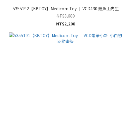
5355192【KBTOY】Medicom Toy ｜ VCD430 鱷魚山先生
NT$3,680
NT$2,208